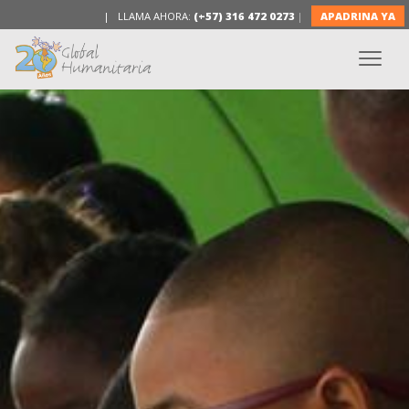
| LLAMA AHORA:
(+57) 316 472 0273
|
APADRINA YA